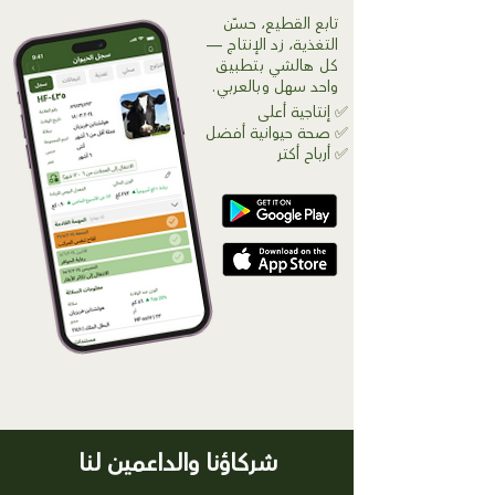
تابع القطيع، حسّن
التغذية، زِد الإنتاج —
كل هالشي بتطبيق
واحد سهل وبالعربي.
✅ إنتاجية أعلى
✅ صحة حيوانية أفضل
✅ أرباح أكتر
شركاؤنا والداعمين لنا