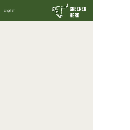
GREENER
English
HERD