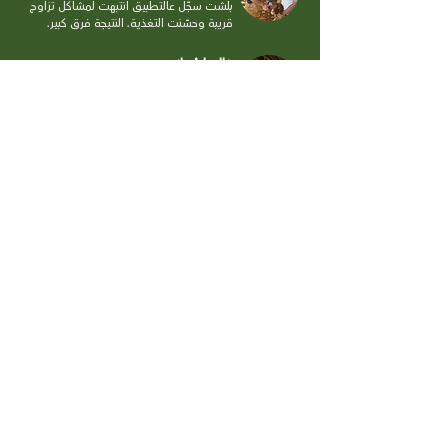
بلّشت سجّل عالتطبيق انتبهت لمشاكل تزاوج
قريبة وحسّنت التغذية. النتيجة فرق كبير.
خالد | عُماني
من يوم رتبت القطيع صح واتبعت نصايح
التطبيق والفريق، الحليب زاد والتكاليف نزلت.
التغذية والتجميع كانوا الفرق.
نيقولا | لبناني
وفّرت بالعلف بعد ما قسّمت القطيع صح
من خلال التطبيق. كمان عملت خطة تزاوج
واضحة وبلّشت شوف النتايج.
خليل | جزائري
استعملت أداة تقييم المزرعة وعرّفت
المشاكل اللي كانت تضعّف الماعز. اليوم
نسجّل كل علاج ودواء بالتطبيق وما رجعت
المشكلة.
محمد | مصري
إنتاج اللبن عندي زاد لما ظبّطت العليقة على
حسب توصيات التطبيق. بقى عندي متابعة
واضحة لكل بقرة.
عبدالله | سعودي