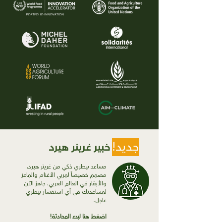
جديد!
خبير غرينر هيرد
مساعد بيطري ذكي من غرينر هيرد،
مصمم خصيصاً لمربي الأغنام والماعز
والأبقار في العالم العربي. جاهز الآن
لمساعدتك في أي استفسار بيطري
عاجل.
اضغط هنا لبدء المحادثة!