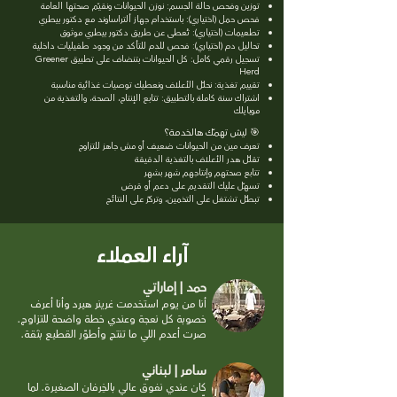
توزين وفحص حالة الجسم: نوزن الحيوانات ونقيّم صحتها العامة
فحص حمل (اختياري): باستخدام جهاز ألتراساوند مع دكتور بيطري
تطعيمات (اختياري): تُعطى عن طريق دكتور بيطري موثوق
تحاليل دم (اختياري): فحص للدم للتأكد من وجود طفيليات داخلية
تسجيل رقمي كامل: كل الحيوانات بتنضاف على تطبيق Greener
Herd
تقييم تغذية: نحلّل الأعلاف ونعطيك توصيات غذائية مناسبة
اشتراك سنة كاملة بالتطبيق: تتابع الإنتاج، الصحة، والتغذية من
موبايلك
🎯 ليش تهمّك هالخدمة؟
تعرف مين من الحيوانات ضعيف أو مش جاهز للتزاوج
تقلّل هدر الأعلاف بالتغذية الدقيقة
تتابع صحتهم وإنتاجهم شهر بشهر
تسهّل عليك التقديم على دعم أو قرض
تبطّل تشتغل على التخمين، وتركّز على النتائج
آراء العملاء
حمد | إماراتي
أنا من يوم استخدمت غرينر هيرد وأنا أعرف
خصوبة كل نعجة وعندي خطة واضحة للتزاوج.
صرت أعدم اللي ما تنتج وأطوّر القطيع بثقة.
سامر | لبناني
كان عندي نفوق عالي بالخِرفان الصغيرة. لما