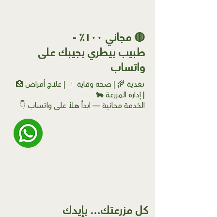
🔴 مجاني ١٠٠٪ -
طبيب بيطري بجيبك على
واتساب
تغذية 🌾 | صحة وقاية 💉 | علاج أمراض 🏥
| إدارة المزرعة 🐄
الخدمة مجانية — ابدأ هلأ على واتساب 👇
كل مزرعتك… بإيدك